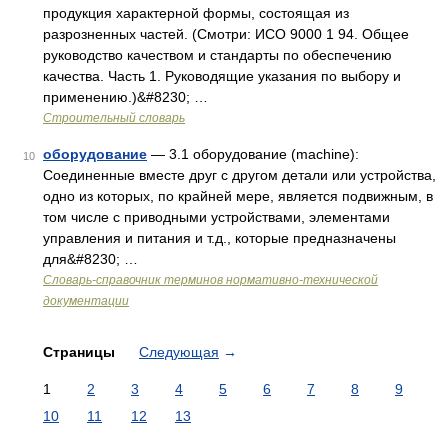
продукция характерной формы, состоящая из
разрозненных частей. (Смотри: ИСО 9000 1 94. Общее
руководство качеством и стандарты по обеспечению
качества. Часть 1. Руководящие указания по выбору и
применению.)&#8230; …
Строительный словарь
оборудование
— 3.1 оборудование (machine):
10
Соединенные вместе друг с другом детали или устройства,
одно из которых, по крайней мере, является подвижным, в
том числе с приводными устройствами, элементами
управления и питания и т.д., которые предназначены
для&#8230; …
Словарь-справочник терминов нормативно-технической
документации
Страницы
Следующая
→
1
2
3
4
5
6
7
8
9
10
11
12
13